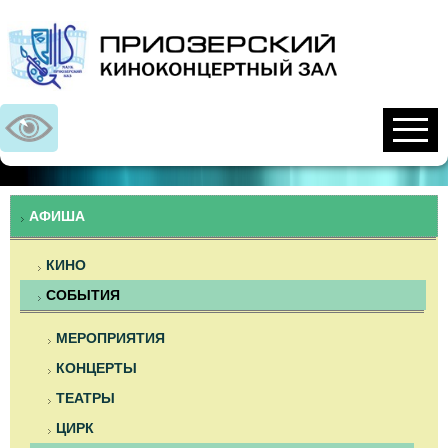
Предыдущий
Предыдущий
Следующий
Следующий
год
месяц
год
месяц
АФИША
КИНО
СОБЫТИЯ
МЕРОПРИЯТИЯ
КОНЦЕРТЫ
ТЕАТРЫ
ЦИРК