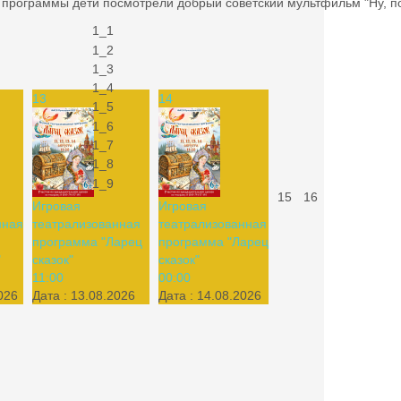
 программы дети посмотрели добрый советский мультфильм "Ну, по
13
14
15
16
Игровая
Игровая
нная
театрализованная
театрализованная
программа "Ларец
программа "Ларец
"
сказок"
сказок"
11:00
00:00
026
Дата :
13.08.2026
Дата :
14.08.2026