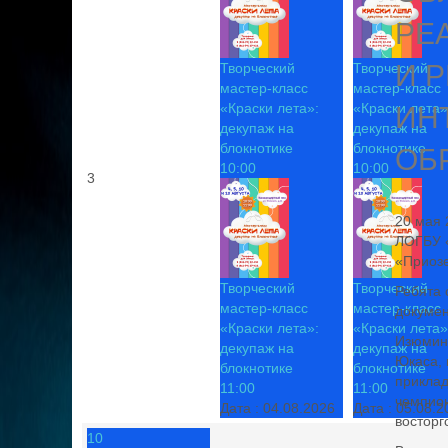
РЕ
И 
Творческий
Творческий
мастер-класс
мастер-класс
«Краски лета»:
«Краски лета»
ИН
декупаж на
декупаж на
блокнотике
блокнотике
ОБ
10:00
10:00
3
20 мая 
ЛОГБУ «
«Приозе
Творческий
Творческий
Ребята 
мастер-класс
мастер-класс
докумен
«Краски лета»:
«Краски лета»
Изюминк
декупаж на
декупаж на
Юкаса, 
блокнотике
блокнотике
приклад
11:00
11:00
чемпион
Дата :
04.08.2026
Дата :
05.08.2
восторг
10