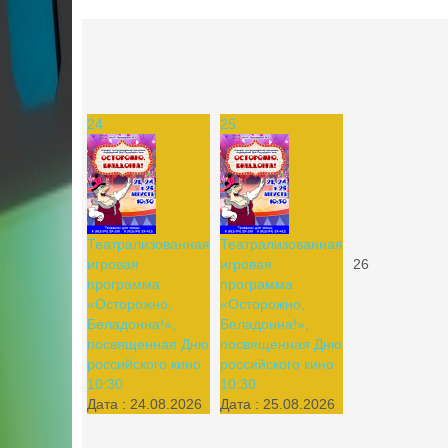
24
25
Театрализованная
Театрализованная
игровая
игровая
26
программа
программа
«Осторожно,
«Осторожно,
Беладонна!»,
Беладонна!»,
посвященная Дню
посвященная Дню
российского кино
российского кино
10:30
10:30
Дата :
24.08.2026
Дата :
25.08.2026