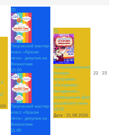
20
21
Творческий мастер-
класс «Краски
лета»: декупаж на
блокнотике
Театрализованная
10:00
игровая
22
23
программа
 в
«Осторожно,
Беладонна!»,
у!
посвященная Дню
российского кино
026
Творческий мастер-
10:30
класс «Краски
Дата :
21.08.2026
лета»: декупаж на
блокнотике
11:00