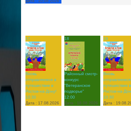
Дата :
10.08.2026
17
18
19
Вновь
Районный смотр-
Вновь
отправляемся в
конкурс
отправляемся
путешествие в
"Ветеранское
путешествие в
Ростов-на-Дону!
подворье"
Ростов-на-Дон
10:30
12:00
10:30
Дата :
17.08.2026
Дата :
18.08.2026
Дата :
19.08.2