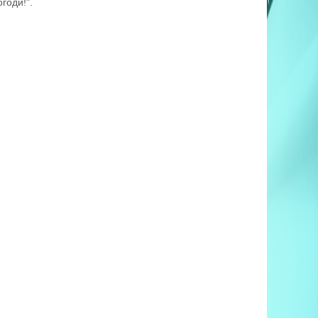
годи!".