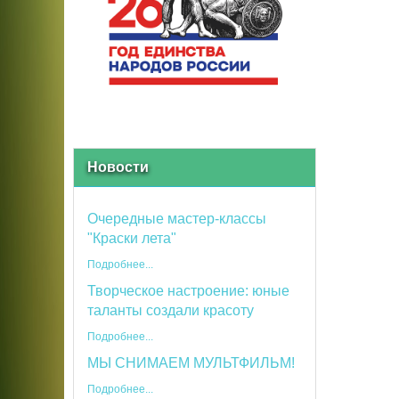
Новости
Очередные мастер-классы
"Краски лета"
Подробнее...
Творческое настроение: юные
таланты создали красоту
Подробнее...
МЫ СНИМАЕМ МУЛЬТФИЛЬМ!
Подробнее...