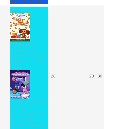
Дата :
20.08.2026
27
Мастер-класс
"Подарок для
Чебурашки" в День
российского кино
10:30
28
29
30
МУЛЬТВИКТОРИНА
перед показом
полнометражного
мультфильма
"Лунтик. Обратная