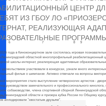
АБИЛИТАЦИОННЫЙ ЦЕНТР ДЛ
РЕБЯТ ИЗ ГБОУ ЛО «ПРИОЗЕР
:
ТЕРНАТ, РЕАЛИЗУЮЩАЯ АДА
РАЗОВАТЕЛЬНЫЕ ПРОГРАММ
6
7
8
9
2026 года в Киноконцертном зале состоялась игровая познаватель
Ленинградский областной многопрофильный реабилитационный це
рской школы-интернат, реализующая адаптивные образовательны
с удовольствием участвовали в конкурсах, узнали много интересн
тальный фильм о шимпанзе. Активно отвечали на вопросы виктори
:
ой мероприятия стало выступление четвероногих артистов - дворя
под руководством замечательного и профессионального кинолога, 
ном собаководстве, члена спортивной сборной Ленинградской обла
а Ленинградской области и призера кубка России по Общему курсу 
026
ом аплодировали "хвостатым друзьям".