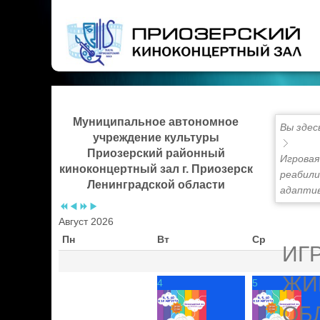
Предыдущий
Предыдущий
Следующий
Следующий
год
месяц
год
месяц
Муниципальное автономное
Вы здес
учреждение культуры
Приозерский районный
Игровая
киноконцертный зал г. Приозерск
реабили
Ленинградской области
адапти
Август 2026
Пн
Вт
Ср
ИГ
ЖИ
4
5
ОБ