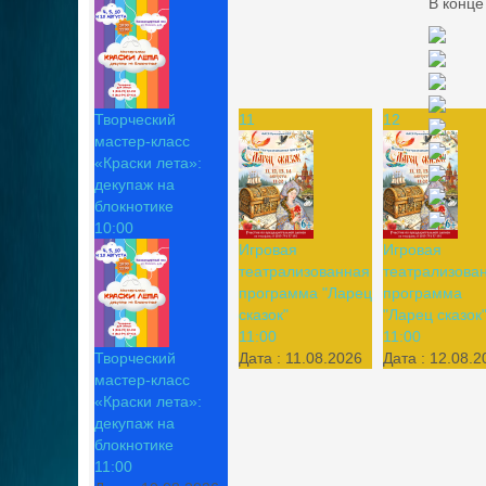
В конце
Творческий
11
12
мастер-класс
«Краски лета»:
декупаж на
блокнотике
10:00
Игровая
Игровая
театрализованная
театрализова
программа "Ларец
программа
сказок"
"Ларец сказок
11:00
11:00
Творческий
Дата :
11.08.2026
Дата :
12.08.2
мастер-класс
«Краски лета»:
декупаж на
блокнотике
11:00