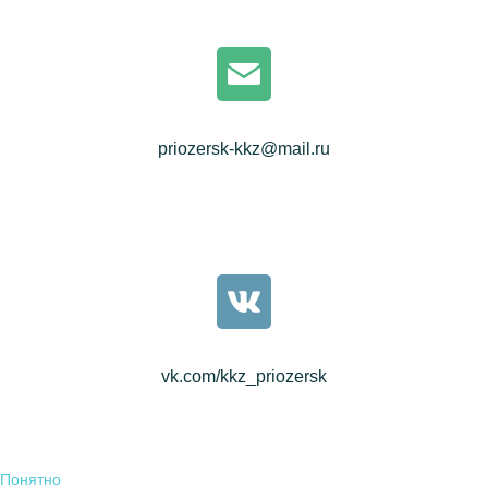
priozersk-kkz@mail.ru
vk.com/kkz_priozersk
Понятно