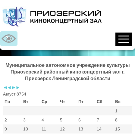
Предыдущий
Предыдущий
Следующий
Следующий
год
месяц
год
месяц
Муниципальное автономное учреждение культуры
Приозерский районный киноконцертный зал г.
Приозерск Ленинградской области
Август 8754
Пн
Вт
Ср
Чт
Пт
Сб
Вс
1
2
3
4
5
6
7
8
9
10
11
12
13
14
15