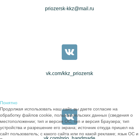
priozersk-kkz@mail.ru
vk.com/kkz_priozersk
Понятно
Продолжая использовать наш сайт, вы даете согласие на
обработку файлов cookie, пользовательских данных (сведения о
местоположении; тип и версия ОС; тип и версия Браузера; тип
устройства и разрешение его экрана; источник откуда пришел на
сайт пользователь; с какого сайта или по какой рекламе; язык ОС и
vk.com/prio_handmade