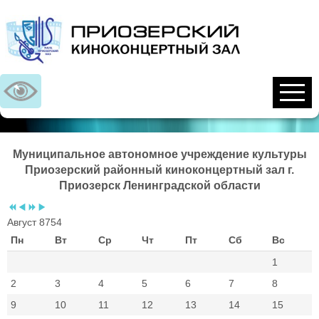
Предыдущий
Предыдущий
Следующий
Следующий
год
месяц
год
месяц
Муниципальное автономное учреждение культуры
Приозерский районный киноконцертный зал г.
Приозерск Ленинградской области
Август 8754
Пн
Вт
Ср
Чт
Пт
Сб
Вс
1
2
3
4
5
6
7
8
9
10
11
12
13
14
15