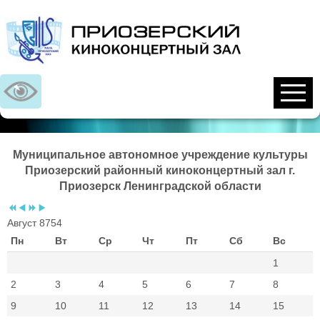
Предыдущий
Предыдущий
Следующий
Следующий
год
месяц
год
месяц
Муниципальное автономное учреждение культуры
Приозерский районный киноконцертный зал г.
Приозерск Ленинградской области
Август 8754
Пн
Вт
Ср
Чт
Пт
Сб
Вс
1
2
3
4
5
6
7
8
9
10
11
12
13
14
15