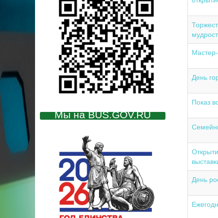
открыти
Торжест
мудрост
Мастер-
День го
Показ в
Мы на BUS.GOV.RU
Семейны
Открыти
выставк
День ро
Ежегодн