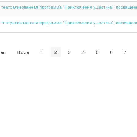
 театрализованная программа "Приключения ушастика", посвящен
 театрализованная программа "Приключения ушастика", посвященн
ало
Назад
1
2
3
4
5
6
7