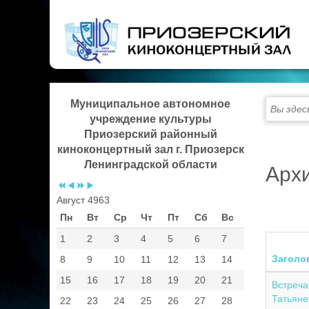
Предыдущий
Предыдущий
Следующий
Следующий
год
месяц
год
месяц
Муниципальное автономное
Вы здес
учреждение культуры
Приозерский районный
киноконцертный зал г. Приозерск
Ленинградской области
Арх
Август 4963
Пн
Вт
Ср
Чт
Пт
Сб
Вс
1
2
3
4
5
6
7
Заголо
8
9
10
11
12
13
14
15
16
17
18
19
20
21
Встреча
Татьяне
22
23
24
25
26
27
28