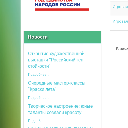
Игровая
Игровая
Новости
В нач
Открытие художественной
выставки "Российский ген
стойкости"
Подробнее...
Очередные мастер-классы
"Краски лета"
Подробнее...
Творческое настроение: юные
таланты создали красоту
Подробнее...