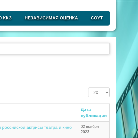
О ККЗ
НЕЗАВИСИМАЯ ОЦЕНКА
СОУТ
Кол-
во
строк:
Дата
публикации
02 ноября
российской актрисы театра и кино
2023