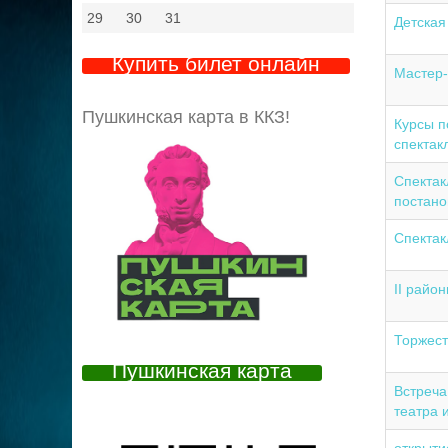
29
30
31
Детская
Купить билет онлайн
Мастер-
Пушкинская карта в ККЗ!
Курсы п
спектак
Спектак
постано
Cпектак
ІІ райо
Торжест
Пушкинская карта
Встреча
театра 