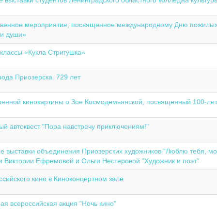
е выставки студентов Ленинградского областного колледжа культуры 
венное мероприятие, посвященное международному Дню пожилых 
и души»
классы «Кукла Стригушка»
рода Приозерска. 729 лет
оенной кинокартины о Зое Космодемьянской, посвященный 100-ле
й автоквест "Пора навстречу приключениям!"
е выставки объединения Приозерских художников "Люблю тебя, мо
и Виктории Ефремовой и Ольги Нестеровой "Художник и поэт"
ссийского кино в Киноконцертном зале
ая всероссийская акция "Ночь кино"