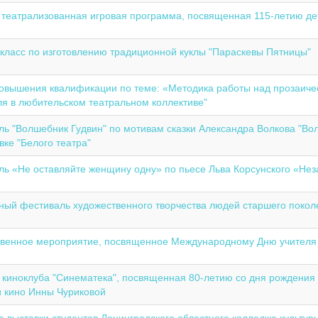
 театрализованная игровая программа, посвященная 115-летию де
класс по изготовлению традиционной куклы "Параскевы Пятницы"
овышения квалификации по теме: «Методика работы над прозаиче
ля в любительском театральном коллективе"
ль "Волшебник Гудвин" по мотивам сказки Александра Волкова "Во
вке "Белого театра"
ль «Не оставляйте женщину одну» по пьесе Льва Корсунского «Н
нный фестиваль художественного творчества людей старшего поколе
венное мероприятие, посвященное Международному Дню учителя
 киноклуба "Синематека", посвященная 80-летию со дня рождения 
и кино Инны Чуриковой