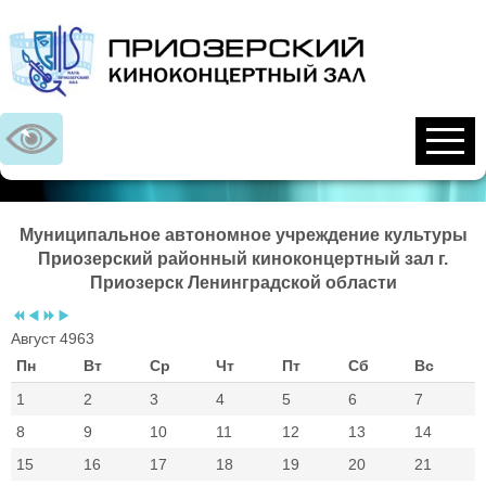
Предыдущий
Предыдущий
Следующий
Следующий
год
месяц
год
месяц
Муниципальное автономное учреждение культуры
Приозерский районный киноконцертный зал г.
Приозерск Ленинградской области
Август 4963
Пн
Вт
Ср
Чт
Пт
Сб
Вс
1
2
3
4
5
6
7
8
9
10
11
12
13
14
15
16
17
18
19
20
21