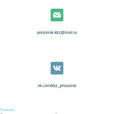
priozersk-kkz@mail.ru
vk.com/kkz_priozersk
Понятно