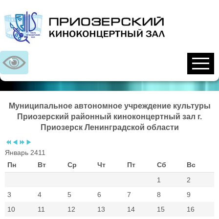
Предыдущий
Предыдущий
Следующий
Следующий
год
месяц
год
месяц
Муниципальное автономное учреждение культуры
Приозерский районный киноконцертный зал г.
Приозерск Ленинградской области
Январь 2411
Пн
Вт
Ср
Чт
Пт
Сб
Вс
1
2
3
4
5
6
7
8
9
10
11
12
13
14
15
16