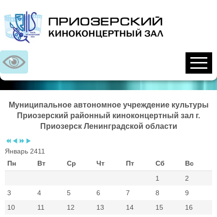
Предыдущий
Предыдущий
Следующий
Следующий
год
месяц
год
месяц
Муниципальное автономное учреждение культуры
Приозерский районный киноконцертный зал г.
Приозерск Ленинградской области
Январь 2411
Пн
Вт
Ср
Чт
Пт
Сб
Вс
1
2
3
4
5
6
7
8
9
10
11
12
13
14
15
16