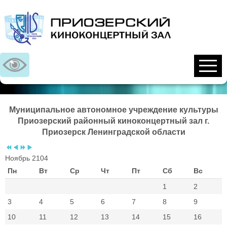
Предыдущий
Предыдущий
Следующий
Следующий
год
месяц
год
месяц
Муниципальное автономное учреждение культуры
Приозерский районный киноконцертный зал г.
Приозерск Ленинградской области
Ноябрь 2104
Пн
Вт
Ср
Чт
Пт
Сб
Вс
1
2
3
4
5
6
7
8
9
10
11
12
13
14
15
16