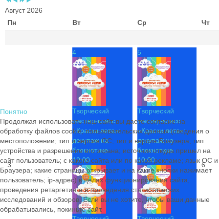
Август 2026
Пн
Вт
Ср
Чт
4
5
Творческий
Творческий
Понятно
мастер-класс
мастер-класс
Продолжая использовать наш сайт, вы даете согласие на
«Краски лета»:
«Краски лета»:
обработку файлов cookie, пользовательских данных (сведения о
декупаж на
декупаж на
местоположении; тип и версия ОС; тип и версия Браузера; тип
блокнотике
блокнотике
устройства и разрешение его экрана; источник откуда пришел на
10:00
10:00
сайт пользователь; с какого сайта или по какой рекламе; язык ОС и
3
6
Браузера; какие страницы открывает и на какие кнопки нажимает
пользователь; ip-адрес) в целях функционирования сайта,
проведения ретаргетинга и проведения статистических
исследований и обзоров. Если вы не хотите, чтобы ваши данные
обрабатывались, покиньте сайт.
Творческий
Творческий