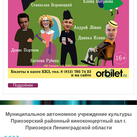
Подробнее
Предыдущий
Предыдущий
Следующий
Следующий
год
месяц
год
месяц
Муниципальное автономное учреждение культуры
Приозерский районный киноконцертный зал г.
Приозерск Ленинградской области