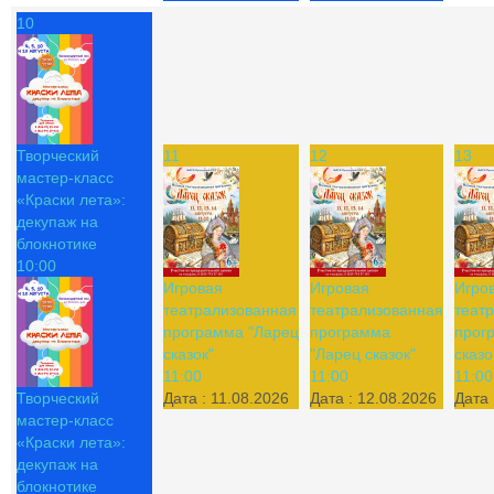
10
Творческий
11
12
13
мастер-класс
«Краски лета»:
декупаж на
блокнотике
10:00
Игровая
Игровая
Игро
театрализованная
театрализованная
теат
программа "Ларец
программа
прог
сказок"
"Ларец сказок"
сказо
11:00
11:00
11:00
Творческий
Дата :
11.08.2026
Дата :
12.08.2026
Дата 
мастер-класс
«Краски лета»:
декупаж на
блокнотике