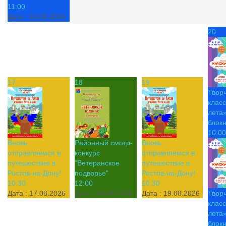
11:00
Дата :
10.08.2026
20
17
18
19
Твор
класс
лета»
блок
10:00
Вновь
Районный смотр-
Вновь
отправляемся в
конкурс
отправляемся в
путешествие в
"Ветеранское
путешествие в
Ростов-на-Дону!
подворье"
Ростов-на-Дону!
10:30
12:00
10:30
Дата :
17.08.2026
Дата :
18.08.2026
Дата :
19.08.2026
Твор
класс
лета»
блок