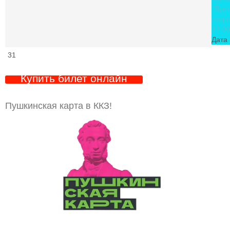
"Лунт
стор
12:00
Дата 
31
Купить билет онлайн
Пушкинская карта в ККЗ!