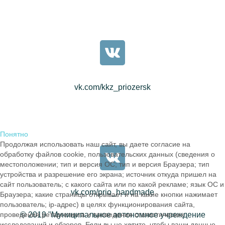
vk.com/kkz_priozersk
Понятно
Продолжая использовать наш сайт, вы даете согласие на
обработку файлов cookie, пользовательских данных (сведения о
местоположении; тип и версия ОС; тип и версия Браузера; тип
устройства и разрешение его экрана; источник откуда пришел на
сайт пользователь; с какого сайта или по какой рекламе; язык ОС и
vk.com/prio_handmade
Браузера; какие страницы открывает и на какие кнопки нажимает
пользователь; ip-адрес) в целях функционирования сайта,
© 2019 "Муниципальное автономное учреждение
проведения ретаргетинга и проведения статистических
исследований и обзоров. Если вы не хотите, чтобы ваши данные