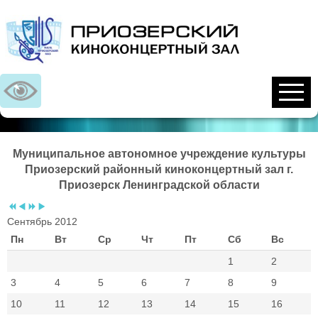
Предыдущий
Предыдущий
Следующий
Следующий
год
месяц
год
месяц
Муниципальное автономное учреждение культуры
Приозерский районный киноконцертный зал г.
Приозерск Ленинградской области
Сентябрь 2012
Пн
Вт
Ср
Чт
Пт
Сб
Вс
1
2
3
4
5
6
7
8
9
10
11
12
13
14
15
16