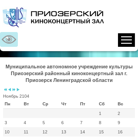
Предыдущий
Предыдущий
Следующий
Следующий
год
месяц
год
месяц
Муниципальное автономное учреждение культуры
Приозерский районный киноконцертный зал г.
Приозерск Ленинградской области
Ноябрь 2104
Пн
Вт
Ср
Чт
Пт
Сб
Вс
1
2
3
4
5
6
7
8
9
10
11
12
13
14
15
16