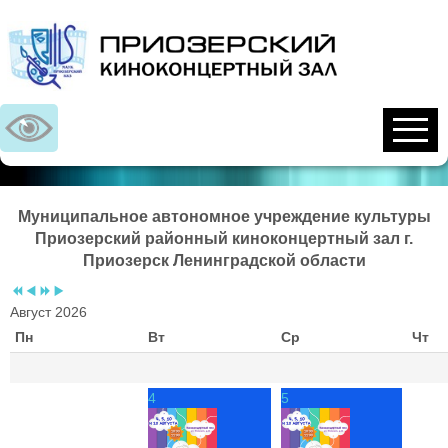
Предыдущий
Предыдущий
Следующий
Следующий
год
месяц
год
месяц
Муниципальное автономное учреждение культуры
Приозерский районный киноконцертный зал г.
Приозерск Ленинградской области
Август 2026
Пн
Вт
Ср
Чт
4
5