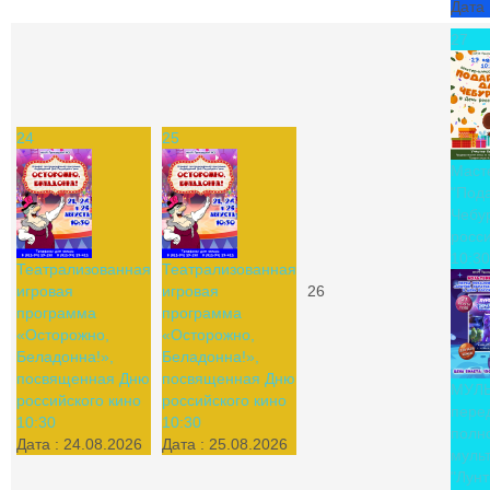
Дата 
27
24
25
Маст
"Под
Чебу
росси
10:30
Театрализованная
Театрализованная
игровая
игровая
26
программа
программа
«Осторожно,
«Осторожно,
Беладонна!»,
Беладонна!»,
посвященная Дню
посвященная Дню
МУЛ
российского кино
российского кино
пере
10:30
10:30
полн
Дата :
24.08.2026
Дата :
25.08.2026
муль
"Лунт