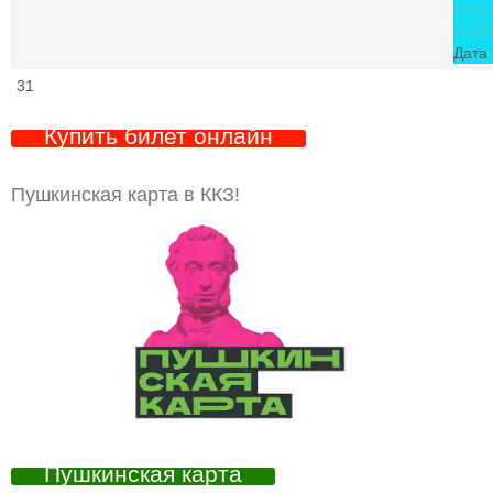
стор
12:00
Дата 
31
Купить билет онлайн
Пушкинская карта в ККЗ!
Пушкинская карта