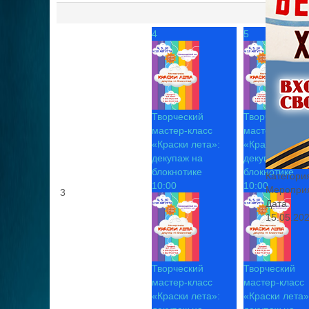
4
5
Творческий
Творческий
мастер-класс
мастер-класс
«Краски лета»:
«Краски лета»
декупаж на
декупаж на
блокнотике
блокнотике
Категори
10:00
10:00
Меропри
3
Дата
15.05.20
Творческий
Творческий
мастер-класс
мастер-класс
«Краски лета»:
«Краски лета»