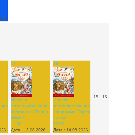
026
13
14
15
16
Игровая
Игровая
нная
театрализованная
театрализованная
программа "Ларец
программа "Ларец
"
сказок"
сказок"
11:00
00:00
026
Дата :
13.08.2026
Дата :
14.08.2026