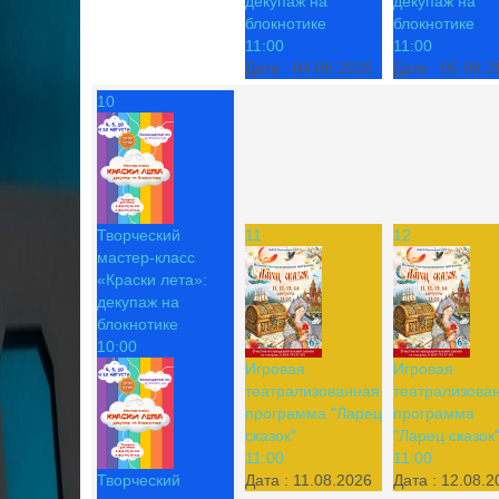
декупаж на
декупаж на
блокнотике
блокнотике
11:00
11:00
Дата :
04.08.2026
Дата :
05.08.2
10
Творческий
11
12
мастер-класс
«Краски лета»:
декупаж на
блокнотике
10:00
Игровая
Игровая
театрализованная
театрализова
программа "Ларец
программа
сказок"
"Ларец сказок
11:00
11:00
Творческий
Дата :
11.08.2026
Дата :
12.08.2