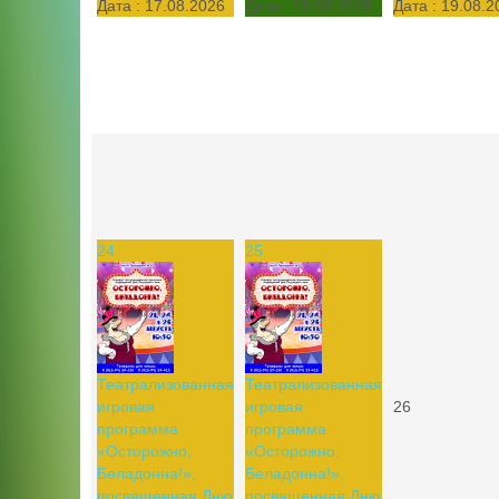
Дата :
17.08.2026
Дата :
18.08.2026
Дата :
19.08.2
24
25
Театрализованная
Театрализованная
игровая
игровая
26
программа
программа
«Осторожно,
«Осторожно,
Беладонна!»,
Беладонна!»,
посвященная Дню
посвященная Дню