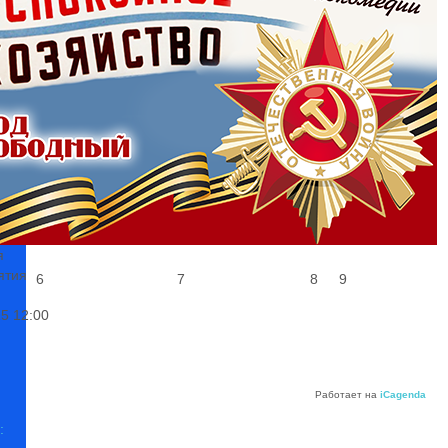
1
2
:
я
ятия
6
7
8
9
25
12:00
Работает на
iCagenda
: