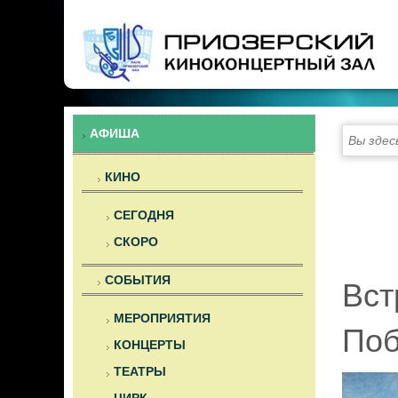
Предыдущий
Предыдущий
Следующий
Следующий
год
месяц
год
месяц
АФИША
Вы здес
КИНО
СЕГОДНЯ
СКОРО
СОБЫТИЯ
Вст
МЕРОПРИЯТИЯ
Поб
КОНЦЕРТЫ
ТЕАТРЫ