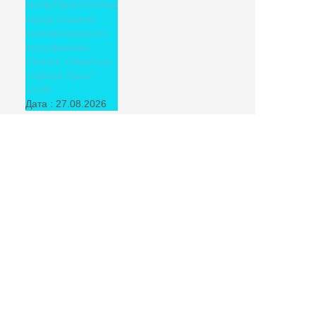
МУЛЬТВИКТОРИНА
перед показом
полнометражного
мультфильма
"Лунтик. Обратная
сторона Луны"
12:00
Дата :
27.08.2026