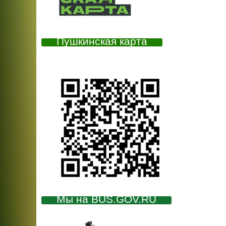
Пушкинская карта
Мы на BUS.GOV.RU