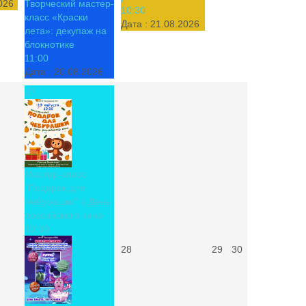
026
Творческий мастер-
10:30
класс «Краски
Дата :
21.08.2026
лета»: декупаж на
блокнотике
11:00
Дата :
20.08.2026
27
Мастер-класс
"Подарок для
Чебурашки" в День
российского кино
10:30
28
29
30