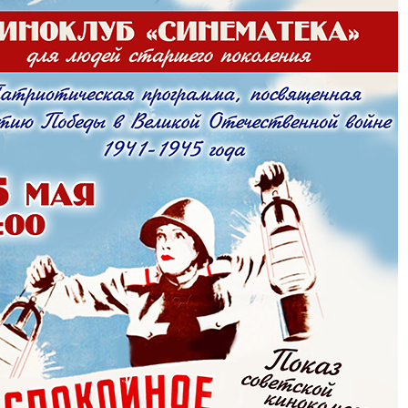
Чт
Пт
Сб
Вс