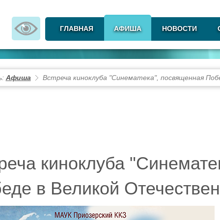
ГЛАВНАЯ
АФИША
НОВОСТИ
ь:
Афиша
Встреча киноклуба "Синематека", посвященная Поб
реча киноклуба "Синемате
еде в Великой Отечествен