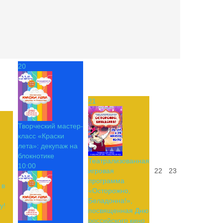
20
21
Творческий мастер-
класс «Краски
лета»: декупаж на
блокнотике
Театрализованная
10:00
игровая
22
23
программа
 в
«Осторожно,
Беладонна!»,
у!
посвященная Дню
российского кино