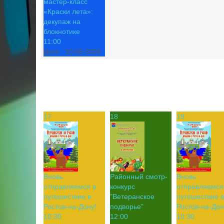
мастер-класс
«Краски лета»:
декупаж на
блокнотике
11:00
Дата :
10.08.2026
17
18
19
Вновь
Районный смотр-
Вновь
отправляемся в
конкурс
отправляемся
путешествие в
"Ветеранское
путешествие в
Ростов-на-Дону!
подворье"
Ростов-на-Дон
10:30
12:00
10:30