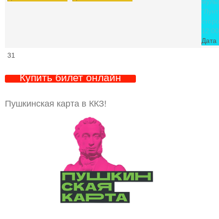
муль
"Лунт
стор
12:00
Дата 
31
Купить билет онлайн
Пушкинская карта в ККЗ!