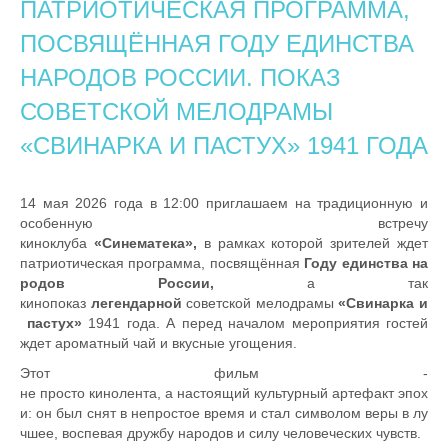
ПАТРИОТИЧЕСКАЯ ПРОГРАММА,
ПОСВЯЩЁННАЯ ГОДУ ЕДИНСТВА
НАРОДОВ РОССИИ. ПОКАЗ
СОВЕТСКОЙ МЕЛОДРАМЫ
«СВИНАРКА И ПАСТУХ» 1941 ГОДА
14 мая 2026 года в 12:00 приглашаем на традиционную и
особенную встречу
киноклуба
«Синематека»,
в
рамках
которой зрителей ждет
патриотическая
программа,
посвящённая
Году
единства
на
родов
России,
а так
кинопоказ
легендарной
советской
мелодрамы
«Свинарка
и
пастух»
1941 года. А перед началом мероприятия гостей
ждет ароматный чай и вкусные угощения.
Этот
фильм
-
не
просто
кинолента,
а
настоящий
культурный
артефакт
эпох
и:
он
был
снят
в
непростое
время
и
стал
символом
веры
в
лу
чшее,
воспевая
дружбу
народов
и
силу
человеческих
чувств.