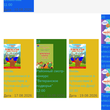
11:00
Дата :
10.08.2026
20
17
18
19
Твор
класс
лета»
блок
10:00
Вновь
Районный смотр-
Вновь
отправляемся в
конкурс
отправляемся в
путешествие в
"Ветеранское
путешествие в
Ростов-на-Дону!
подворье"
Ростов-на-Дону!
10:30
12:00
10:30
Дата :
17.08.2026
Дата :
18.08.2026
Дата :
19.08.2026
Твор
класс
лета»