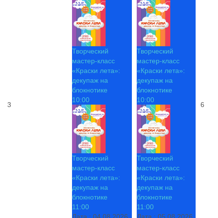
Творческий
Творческий
мастер-класс
мастер-класс
«Краски лета»:
«Краски лета»:
декупаж на
декупаж на
блокнотике
блокнотике
10:00
10:00
3
6
Творческий
Творческий
мастер-класс
мастер-класс
«Краски лета»:
«Краски лета»:
декупаж на
декупаж на
блокнотике
блокнотике
11:00
11:00
Дата :
04.08.2026
Дата :
05.08.2026