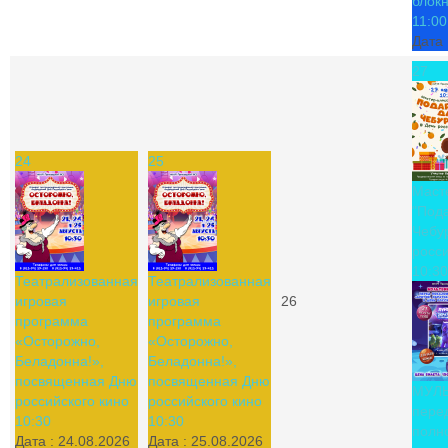
блок
11:00
Дата 
27
24
25
Маст
"Под
Чебу
росси
10:30
Театрализованная
Театрализованная
игровая
игровая
26
программа
программа
«Осторожно,
«Осторожно,
Беладонна!»,
Беладонна!»,
посвященная Дню
посвященная Дню
МУЛ
российского кино
российского кино
пере
10:30
10:30
полн
Дата :
24.08.2026
Дата :
25.08.2026