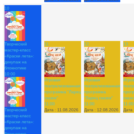
10
Творческий
11
12
13
мастер-класс
«Краски лета»:
декупаж на
блокнотике
10:00
Игровая
Игровая
Игро
театрализованная
театрализованная
теат
программа "Ларец
программа
прог
сказок"
"Ларец сказок"
сказо
11:00
11:00
11:00
Творческий
Дата :
11.08.2026
Дата :
12.08.2026
Дата 
мастер-класс
«Краски лета»:
декупаж на
блокнотике