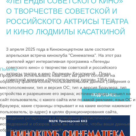
«ЛЕГЕНДЫ СОВЕТСКОГО КИНО»
О ТВОРЧЕСТВЕ СОВЕТСКОЙ И
РОССИЙСКОГО АКТРИСЫ ТЕАТРА
И КИНО ЛЮДМИЛЫ КАСАТКИНОЙ
3 апреля 2025 года в Киноконцертном зале состоится
апрельская встреча киноклуба "Синематека". На этот раз
зрителей ждет интерактивная программа «Легенды
советского кино» о творчестве советской и российского
Понятно
актрисы театра и кино Людмилы Касаткиной. Показ
Продолжая использовать наш сайт, вы даете согласие на
советской комедии «Укротительница тигров» 1954 год.
обработку файлов cookie, пользовательских данных (сведения о
местоположении; тип и версия ОС; тип и версия Браузера; тип
устройства и разрешение его экрана; источник откуда пришел на
ПОДРОБНЕЕ...
сайт пользователь; с какого сайта или по какой рекламе; язык ОС и
Браузера; какие страницы открывает и на какие кнопки нажимает
пользователь; ip-адрес) в целях функционирования сайта,
проведения ретаргетинга и проведения статистических
исследований и обзоров. Если вы не хотите, чтобы ваши данные
обрабатывались, покиньте сайт.