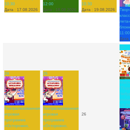
10:30
12:00
10:30
Дата :
17.08.2026
Дата :
18.08.2026
Дата :
19.08.2026
Твор
класс
лета»
блок
11:00
Дата 
27
24
25
Маст
"Под
Чебу
росси
10:30
Театрализованная
Театрализованная
игровая
игровая
26
программа
программа
«Осторожно,
«Осторожно,