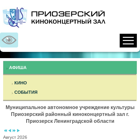
Предыдущий
Предыдущий
Следующий
Следующий
год
месяц
год
месяц
АФИША
КИНО
СОБЫТИЯ
Муниципальное автономное учреждение культуры
Приозерский районный киноконцертный зал г.
Приозерск Ленинградской области
Август 2026