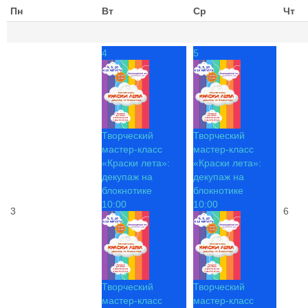
Пн
Вт
Ср
Чт
4
5
Творческий
Творческий
мастер-класс
мастер-класс
«Краски лета»:
«Краски лета»:
декупаж на
декупаж на
блокнотике
блокнотике
10:00
10:00
3
6
Творческий
Творческий
мастер-класс
мастер-класс