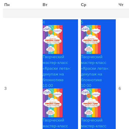
Пн
Вт
Ср
Чт
4
5
Творческий
Творческий
мастер-класс
мастер-класс
«Краски лета»:
«Краски лета»:
декупаж на
декупаж на
блокнотике
блокнотике
10:00
10:00
3
6
Творческий
Творческий
мастер-класс
мастер-класс