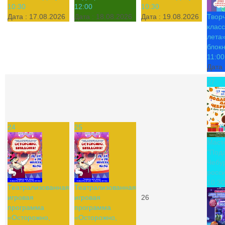
10:30
12:00
10:30
Дата :
17.08.2026
Дата :
18.08.2026
Дата :
19.08.2026
Твор
класс
лета»
блок
11:00
Дата 
27
24
25
Маст
"Под
Чебу
росси
10:30
Театрализованная
Театрализованная
игровая
игровая
26
программа
программа
«Осторожно,
«Осторожно,