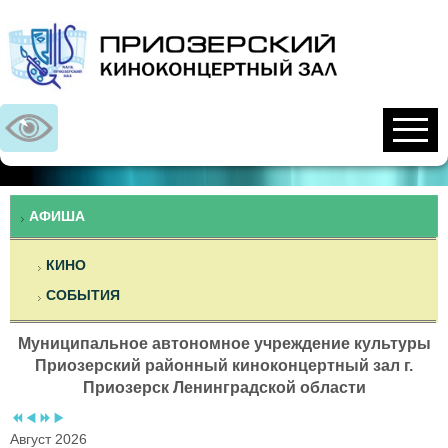
Предыдущий
Предыдущий
Следующий
Следующий
год
месяц
год
месяц
АФИША
КИНО
СОБЫТИЯ
Муниципальное автономное учреждение культуры
Приозерский районный киноконцертный зал г.
Приозерск Ленинградской области
Август 2026