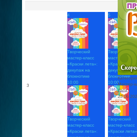
4
5
Творческий
Творческий
мастер-класс
мастер-класс
«Краски лета»:
«Краски лета»
декупаж на
декупаж на
блокнотике
блокнотике
Категори
10:00
10:00
Мастер-к
3
Дата
23.06.20
Творческий
Творческий
мастер-класс
мастер-класс
«Краски лета»:
«Краски лета»