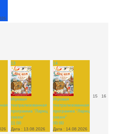
026
13
14
15
16
Игровая
Игровая
нная
театрализованная
театрализованная
программа "Ларец
программа "Ларец
"
сказок"
сказок"
11:00
00:00
026
Дата :
13.08.2026
Дата :
14.08.2026