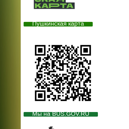
Пушкинская карта
Мы на BUS.GOV.RU