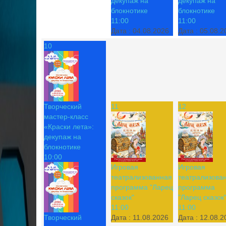
декупаж на
декупаж на
блокнотике
блокнотике
11:00
11:00
Дата :
04.08.2026
Дата :
05.08.2
10
Творческий
11
12
мастер-класс
«Краски лета»:
декупаж на
блокнотике
10:00
Игровая
Игровая
театрализованная
театрализова
программа "Ларец
программа
сказок"
"Ларец сказок
11:00
11:00
Творческий
Дата :
11.08.2026
Дата :
12.08.2