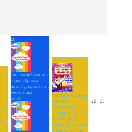
20
21
Творческий мастер-
класс «Краски
лета»: декупаж на
блокнотике
Театрализованная
10:00
игровая
22
23
программа
 в
«Осторожно,
Беладонна!»,
у!
посвященная Дню
российского кино