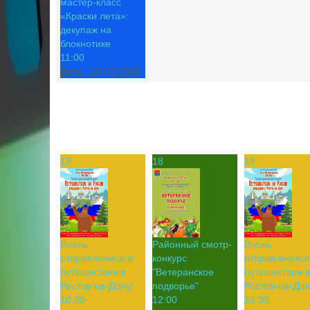
мастер-класс
«Краски лета»:
декупаж на
блокнотике
11:00
Дата :
10.08.2026
17
18
19
Вновь
Районный смотр-
Вновь
отправляемся в
конкурс
отправляемся
путешествие в
"Ветеранское
путешествие в
Ростов-на-Дону!
подворье"
Ростов-на-Дон
10:30
12:00
10:30