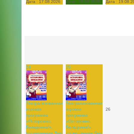
Дата :
17.08.2026
Дата :
18.08.2026
Дата :
19.08.2
24
25
Театрализованная
Театрализованная
игровая
игровая
26
программа
программа
«Осторожно,
«Осторожно,
Беладонна!»,
Беладонна!»,
посвященная Дню
посвященная Дню