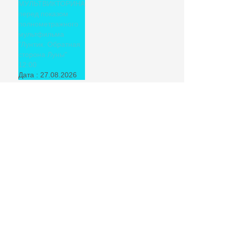
МУЛЬТВИКТОРИНА
перед показом
полнометражного
мультфильма
"Лунтик. Обратная
сторона Луны"
12:00
Дата :
27.08.2026