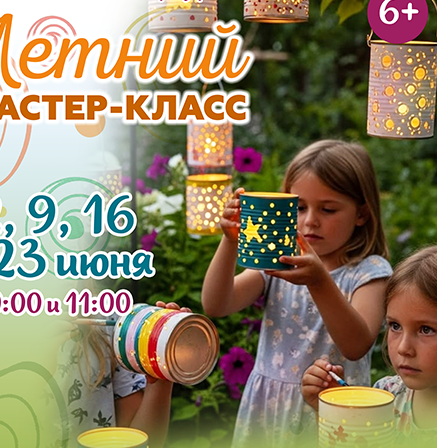
Чт
Пт
Сб
Вс