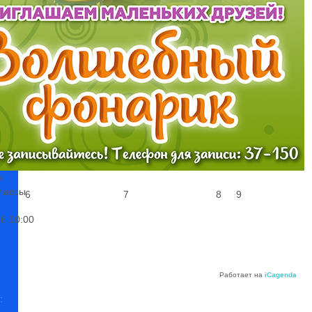
1
2
:
я
лассы
6
7
8
9
26
10:00
Работает на
iCagenda
: