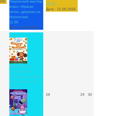
026
Творческий мастер-
10:30
класс «Краски
Дата :
21.08.2026
лета»: декупаж на
блокнотике
11:00
Дата :
20.08.2026
27
Мастер-класс
"Подарок для
Чебурашки" в День
российского кино
10:30
28
29
30