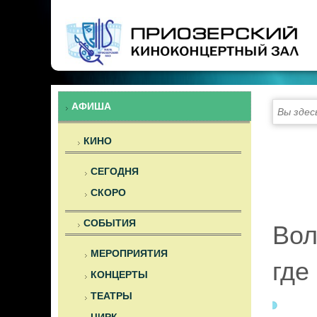
Предыдущий
Предыдущий
Следующий
Следующий
год
месяц
год
месяц
АФИША
Вы здес
КИНО
СЕГОДНЯ
СКОРО
СОБЫТИЯ
Вол
МЕРОПРИЯТИЯ
где
КОНЦЕРТЫ
ТЕАТРЫ