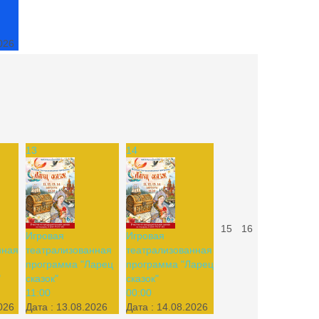
026
13
14
15
16
Игровая
Игровая
нная
театрализованная
театрализованная
программа "Ларец
программа "Ларец
"
сказок"
сказок"
11:00
00:00
026
Дата :
13.08.2026
Дата :
14.08.2026