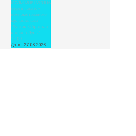
МУЛЬТВИКТОРИНА
перед показом
полнометражного
мультфильма
"Лунтик. Обратная
сторона Луны"
12:00
Дата :
27.08.2026