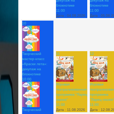
декупаж на
декупаж на
блокнотике
блокнотике
11:00
11:00
Дата :
04.08.2026
Дата :
05.08.2
10
Творческий
11
12
мастер-класс
«Краски лета»:
декупаж на
блокнотике
10:00
Игровая
Игровая
театрализованная
театрализова
программа "Ларец
программа
сказок"
"Ларец сказок
11:00
11:00
Творческий
Дата :
11.08.2026
Дата :
12.08.2