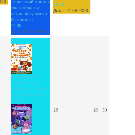
026
Творческий мастер-
10:30
класс «Краски
Дата :
21.08.2026
лета»: декупаж на
блокнотике
11:00
Дата :
20.08.2026
27
Мастер-класс
"Подарок для
Чебурашки" в День
российского кино
10:30
28
29
30