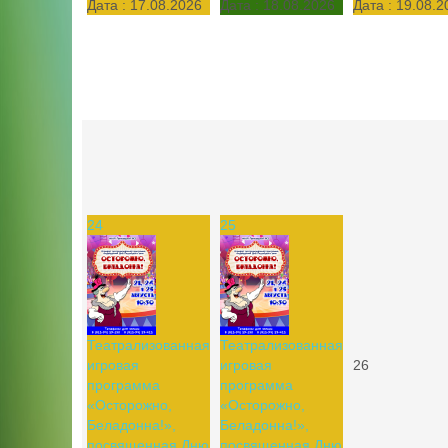
Дата :
17.08.2026
Дата :
18.08.2026
Дата :
19.08.2
24
25
Театрализованная
Театрализованная
игровая
игровая
26
программа
программа
«Осторожно,
«Осторожно,
Беладонна!»,
Беладонна!»,
посвященная Дню
посвященная Дню