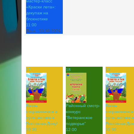
мастер-класс
«Краски лета»:
декупаж на
блокнотике
11:00
Дата :
10.08.2026
17
18
19
Вновь
Районный смотр-
Вновь
отправляемся в
конкурс
отправляемся
путешествие в
"Ветеранское
путешествие в
Ростов-на-Дону!
подворье"
Ростов-на-Дон
10:30
12:00
10:30