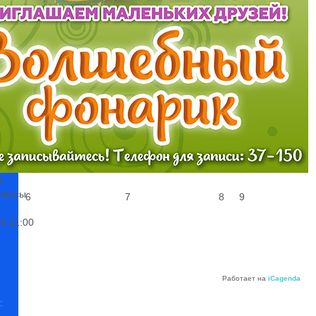
1
2
:
я
лассы
6
7
8
9
26
11:00
Работает на
iCagenda
: