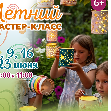
Чт
Пт
Сб
Вс