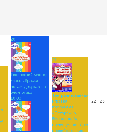
20
21
Творческий мастер-
класс «Краски
лета»: декупаж на
блокнотике
Театрализованная
10:00
игровая
22
23
программа
 в
«Осторожно,
Беладонна!»,
у!
посвященная Дню
российского кино