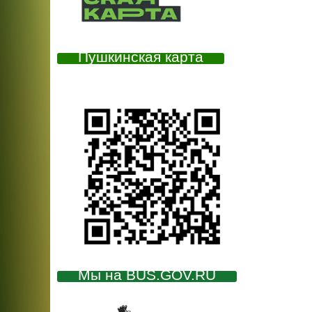
Пушкинская карта
Мы на BUS.GOV.RU