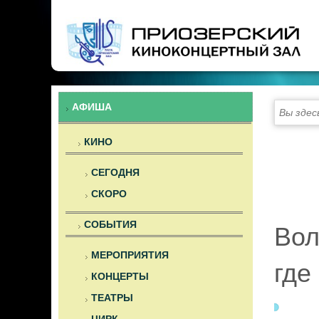
Предыдущий
Предыдущий
Следующий
Следующий
год
месяц
год
месяц
АФИША
Вы здес
КИНО
СЕГОДНЯ
СКОРО
СОБЫТИЯ
Вол
МЕРОПРИЯТИЯ
где
КОНЦЕРТЫ
ТЕАТРЫ