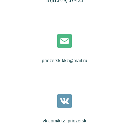
8 (813-79) 37-423
priozersk-kkz@mail.ru
vk.com/kkz_priozersk