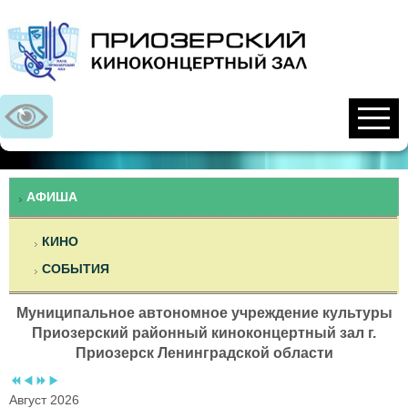
Предыдущий
Предыдущий
Следующий
Следующий
год
месяц
год
месяц
АФИША
КИНО
СОБЫТИЯ
Муниципальное автономное учреждение культуры
Приозерский районный киноконцертный зал г.
Приозерск Ленинградской области
Август 2026