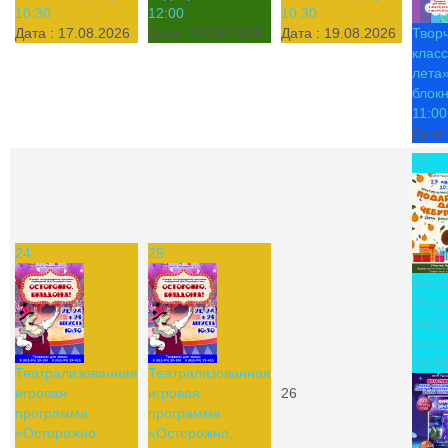
10:30
12:00
10:30
Дата :
17.08.2026
Дата :
18.08.2026
Дата :
19.08.2026
Твор
класс
лета»
блок
11:00
Дата 
27
24
25
Маст
"Под
Чебу
росси
10:30
Театрализованная
Театрализованная
игровая
игровая
26
программа
программа
«Осторожно,
«Осторожно,