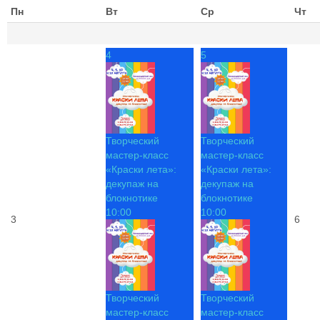
Пн
Вт
Ср
Чт
4
5
Творческий
Творческий
мастер-класс
мастер-класс
«Краски лета»:
«Краски лета»:
декупаж на
декупаж на
блокнотике
блокнотике
10:00
10:00
3
6
Творческий
Творческий
мастер-класс
мастер-класс