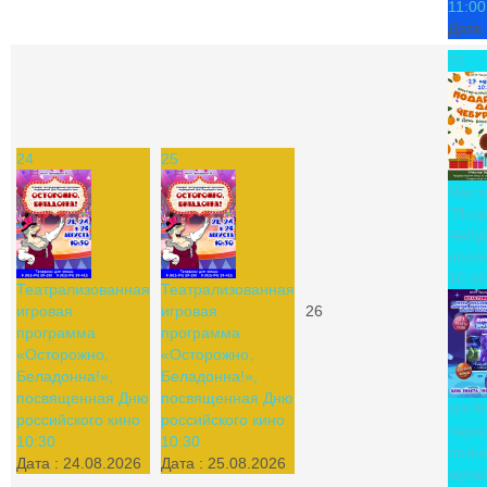
11:00
Дата 
27
24
25
Маст
"Под
Чебу
росси
10:30
Театрализованная
Театрализованная
игровая
игровая
26
программа
программа
«Осторожно,
«Осторожно,
Беладонна!»,
Беладонна!»,
посвященная Дню
посвященная Дню
МУЛ
российского кино
российского кино
пере
10:30
10:30
полн
Дата :
24.08.2026
Дата :
25.08.2026
муль