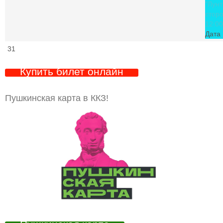
"Лунт
стор
12:00
Дата 
31
Купить билет онлайн
Пушкинская карта в ККЗ!