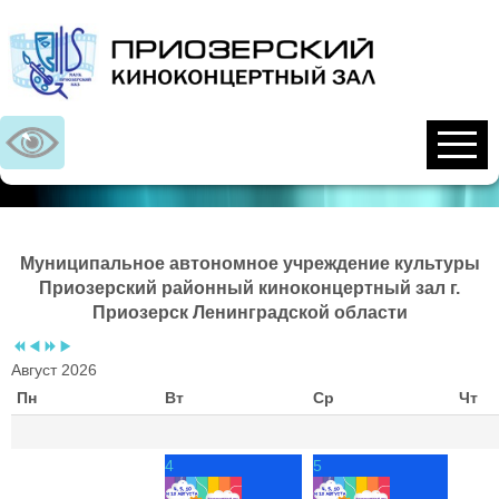
Предыдущий
Предыдущий
Следующий
Следующий
год
месяц
год
месяц
Муниципальное автономное учреждение культуры
Приозерский районный киноконцертный зал г.
Приозерск Ленинградской области
Август 2026
Пн
Вт
Ср
Чт
4
5