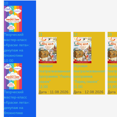
10
Творческий
11
12
13
мастер-класс
«Краски лета»:
декупаж на
блокнотике
10:00
Игровая
Игровая
Игро
театрализованная
театрализованная
теат
программа "Ларец
программа
прог
сказок"
"Ларец сказок"
сказо
11:00
11:00
11:00
Творческий
Дата :
11.08.2026
Дата :
12.08.2026
Дата 
мастер-класс
«Краски лета»:
декупаж на
блокнотике