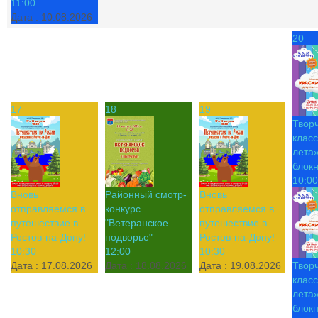
11:00
Дата :
10.08.2026
20
17
18
19
Твор
класс
лета»
блок
10:00
Вновь
Районный смотр-
Вновь
отправляемся в
конкурс
отправляемся в
путешествие в
"Ветеранское
путешествие в
Ростов-на-Дону!
подворье"
Ростов-на-Дону!
10:30
12:00
10:30
Дата :
17.08.2026
Дата :
18.08.2026
Дата :
19.08.2026
Твор
класс
лета»
блок