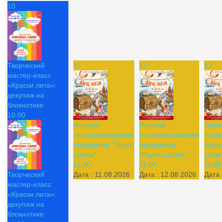
10
Творческий
11
12
13
мастер-класс
«Краски лета»:
декупаж на
блокнотике
10:00
Игровая
Игровая
Игро
театрализованная
театрализованная
теат
программа "Ларец
программа
прог
сказок"
"Ларец сказок"
сказо
11:00
11:00
11:00
Творческий
Дата :
11.08.2026
Дата :
12.08.2026
Дата 
мастер-класс
«Краски лета»:
декупаж на
блокнотике