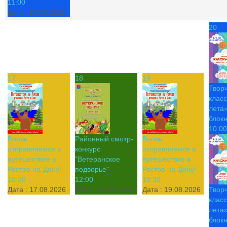
11:00
Дата :
10.08.2026
20
17
18
19
Твор
класс
лета»
блок
10:00
Вновь
Районный смотр-
Вновь
отправляемся в
конкурс
отправляемся в
путешествие в
"Ветеранское
путешествие в
Ростов-на-Дону!
подворье"
Ростов-на-Дону!
10:30
12:00
10:30
Дата :
17.08.2026
Дата :
18.08.2026
Дата :
19.08.2026
Твор
класс
лета»
блок