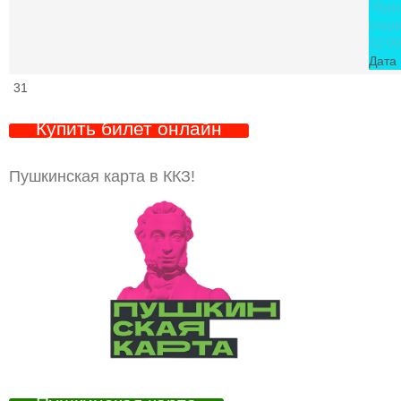
"Лунт
стор
12:00
Дата 
31
Купить билет онлайн
Пушкинская карта в ККЗ!