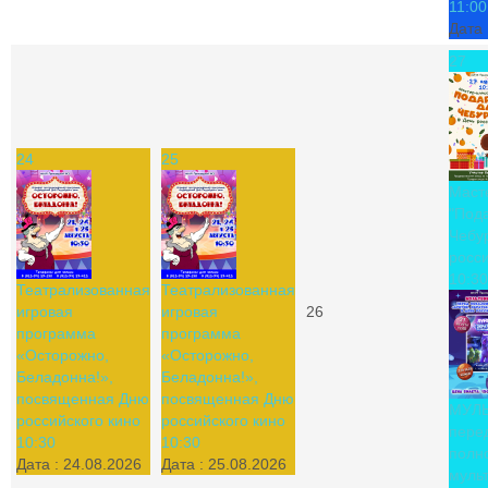
11:00
Дата 
27
24
25
Маст
"Под
Чебу
росси
10:30
Театрализованная
Театрализованная
игровая
игровая
26
программа
программа
«Осторожно,
«Осторожно,
Беладонна!»,
Беладонна!»,
посвященная Дню
посвященная Дню
МУЛ
российского кино
российского кино
пере
10:30
10:30
полн
Дата :
24.08.2026
Дата :
25.08.2026
муль