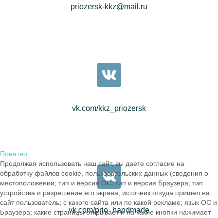
priozersk-kkz@mail.ru
vk.com/kkz_priozersk
Понятно
Продолжая использовать наш сайт, вы даете согласие на
обработку файлов cookie, пользовательских данных (сведения о
местоположении; тип и версия ОС; тип и версия Браузера; тип
устройства и разрешение его экрана; источник откуда пришел на
сайт пользователь; с какого сайта или по какой рекламе; язык ОС и
vk.com/prio_handmade
Браузера; какие страницы открывает и на какие кнопки нажимает