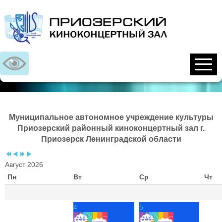
Предыдущий
Предыдущий
Следующий
Следующий
год
месяц
год
месяц
Муниципальное автономное учреждение культуры
Приозерский районный киноконцертный зал г.
Приозерск Ленинградской области
Август 2026
Пн
Вт
Ср
Чт
4
5