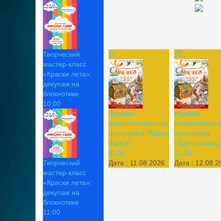
Творческий
11
12
мастер-класс
«Краски лета»:
декупаж на
блокнотике
10:00
Игровая
Игровая
театрализованная
театрализова
программа "Ларец
программа
сказок"
"Ларец сказок
11:00
11:00
Творческий
Дата :
11.08.2026
Дата :
12.08.2
мастер-класс
«Краски лета»:
декупаж на
блокнотике
11:00