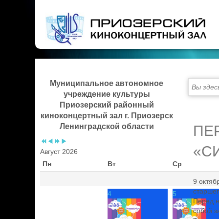
Предыдущий
Предыдущий
Следующий
Следующий
год
месяц
год
месяц
Муниципальное автономное
Вы здес
учреждение культуры
Приозерский районный
киноконцертный зал г. Приозерск
Ленинградской области
ПЕ
«С
Август 2026
Пн
Вт
Ср
9 октяб
старшег
4
5
Перед н
собой з