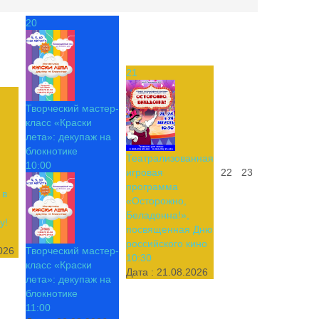
20
21
Творческий мастер-
класс «Краски
лета»: декупаж на
блокнотике
Театрализованная
10:00
игровая
22
23
программа
 в
«Осторожно,
Беладонна!»,
у!
посвященная Дню
российского кино
026
Творческий мастер-
10:30
класс «Краски
Дата :
21.08.2026
лета»: декупаж на
блокнотике
11:00