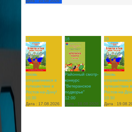
Дата :
10.08.2026
17
18
19
Вновь
Районный смотр-
Вновь
отправляемся в
конкурс
отправляемся
путешествие в
"Ветеранское
путешествие в
Ростов-на-Дону!
подворье"
Ростов-на-Дон
10:30
12:00
10:30
Дата :
17.08.2026
Дата :
18.08.2026
Дата :
19.08.2