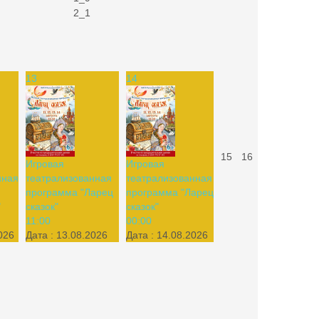
13
14
15
16
Игровая
Игровая
нная
театрализованная
театрализованная
программа "Ларец
программа "Ларец
"
сказок"
сказок"
11:00
00:00
026
Дата :
13.08.2026
Дата :
14.08.2026