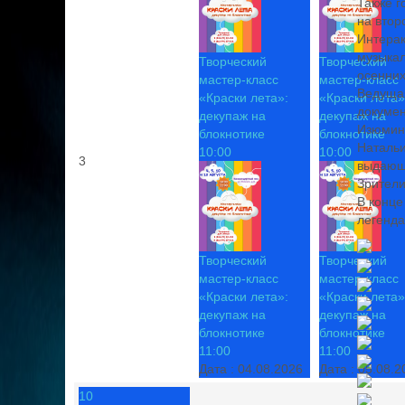
Также г
на втор
Интерак
музыкал
Творческий
Творческий
осенних
мастер-класс
мастер-класс
Ведущая
«Краски лета»:
«Краски лета»
докумен
декупаж на
декупаж на
Изюмин
блокнотике
блокнотике
Натальи
10:00
10:00
3
выдающе
Зрители
В конце
легенда
Творческий
Творческий
мастер-класс
мастер-класс
«Краски лета»:
«Краски лета»
декупаж на
декупаж на
блокнотике
блокнотике
11:00
11:00
Дата :
04.08.2026
Дата :
05.08.2
10