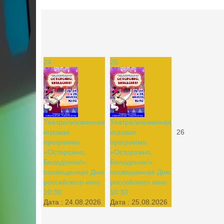
24
25
Театрализованная
Театрализованная
игровая
игровая
26
программа
программа
«Осторожно,
«Осторожно,
Беладонна!»,
Беладонна!»,
посвященная Дню
посвященная Дню
российского кино
российского кино
10:30
10:30
Дата :
24.08.2026
Дата :
25.08.2026