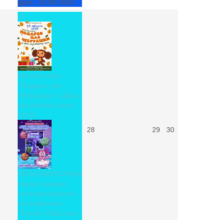
Дата :
20.08.2026
27
Мастер-класс
"Подарок для
Чебурашки" в День
российского кино
10:30
28
29
30
МУЛЬТВИКТОРИНА
перед показом
полнометражного
мультфильма
"Лунтик. Обратная