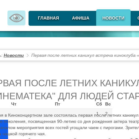
ГЛАВНАЯ
АФИША
НОВОСТИ
ь:
Новости
Первая после летних каникул встреча киноклуба
РВАЯ ПОСЛЕ ЛЕТНИХ КАНИКУ
ИНЕМАТЕКА" ДЛЯ ЛЮДЕЙ СТ
Чт
Пт
Сб
Вс
1
2
ря в Киноконцертном зале состоялась первая после летних канику
о поколения, посвященная 90-летию со дня рождения актера теат
ачалом мероприятия всех гостей угощали чаем с пирогами. Зрите
а чашкой горячего чая.