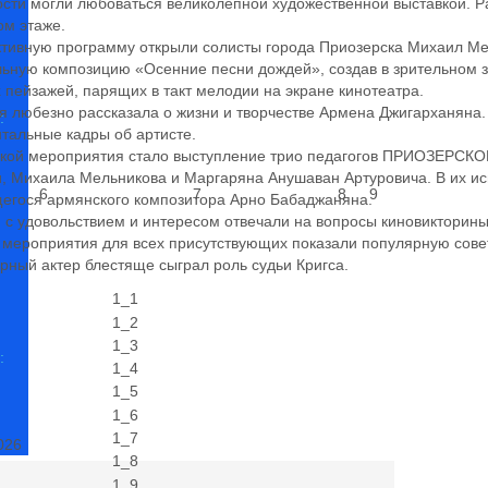
ости могли любоваться великолепной художественной выставкой. Р
ом этаже.
тивную программу открыли солисты города Приозерска Михаил Ме
ьную композицию «Осенние песни дождей», создав в зрительном з
 пейзажей, парящих в такт мелодии на экране кинотеатра.
 любезно рассказала о жизни и творчестве Армена Джигарханяна
:
тальные кадры об артисте.
кой мероприятия стало выступление трио педагогов ПРИОЗЕРС
, Михаила Мельникова и Маргаряна Анушаван Артуровича. В их и
6
7
8
9
гося армянского композитора Арно Бабаджаняна.
 с удовольствием и интересом отвечали на вопросы киновикторины
 мероприятия для всех присутствующих показали популярную совет
рный актер блестяще сыграл роль судьи Кригса.
:
026