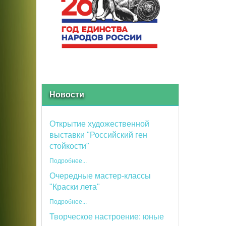
Новости
Открытие художественной
выставки "Российский ген
стойкости"
Подробнее...
Очередные мастер-классы
"Краски лета"
Подробнее...
Творческое настроение: юные