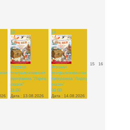
13
14
15
16
Игровая
Игровая
нная
театрализованная
театрализованная
программа "Ларец
программа "Ларец
"
сказок"
сказок"
11:00
00:00
026
Дата :
13.08.2026
Дата :
14.08.2026