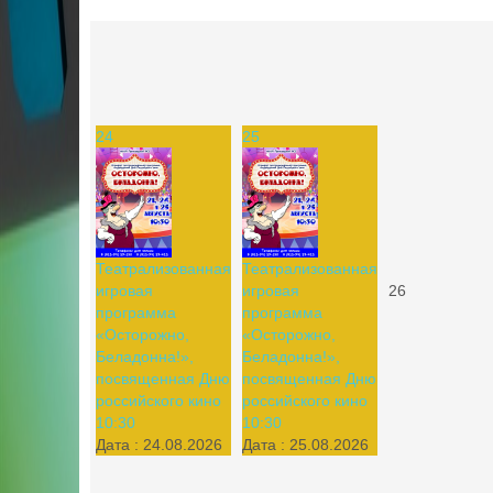
24
25
Театрализованная
Театрализованная
игровая
игровая
26
программа
программа
«Осторожно,
«Осторожно,
Беладонна!»,
Беладонна!»,
посвященная Дню
посвященная Дню
российского кино
российского кино
10:30
10:30
Дата :
24.08.2026
Дата :
25.08.2026