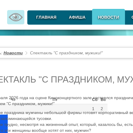
ГЛАВНАЯ
АФИША
НОВОСТИ
ь:
Новости
Cпектакль "С праздником, мужики!"
ЕКТАКЛЬ "С ПРАЗДНИКОМ, МУ
аля 2026 года на сцене Киноконцертного зале состоялся празднич
Чт
Пт
Сб
Вс
ем "С праздником, мужики!"
1
2
е праздника мужчины небольшой фирмы готовят корпоративный веч
 запоминающейся тусовки.
же трудно, несмотря на жизненный опыт, который, казалось бы, есть 
его эти женщины вообще хотят от них, мужчин?