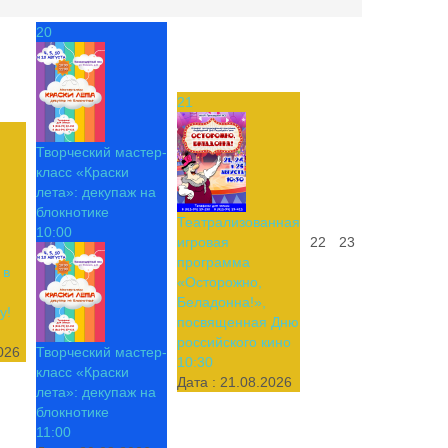
20
21
Творческий мастер-
класс «Краски
лета»: декупаж на
блокнотике
Театрализованная
10:00
игровая
22
23
программа
 в
«Осторожно,
Беладонна!»,
у!
посвященная Дню
российского кино
026
Творческий мастер-
10:30
класс «Краски
Дата :
21.08.2026
лета»: декупаж на
блокнотике
11:00