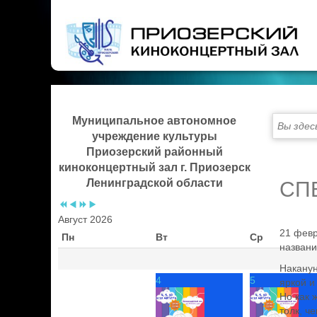
Предыдущий
Предыдущий
Следующий
Следующий
год
месяц
год
месяц
Муниципальное автономное
Вы здес
учреждение культуры
Приозерский районный
киноконцертный зал г. Приозерск
Ленинградской области
CП
Август 2026
21 февр
Пн
Вт
Ср
названи
Наканун
4
5
яркой и
Но как 
толк, ч