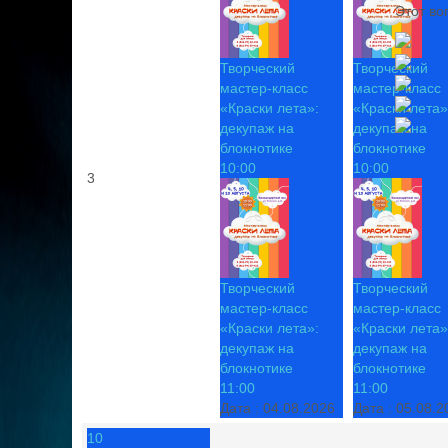
Этот во
Творческий
Творческий
мастер-класс
мастер-класс
«Краски лета»:
«Краски лета»
декупаж на
декупаж на
блокнотике
блокнотике
10:00
10:00
3
Творческий
Творческий
мастер-класс
мастер-класс
«Краски лета»:
«Краски лета»
декупаж на
декупаж на
блокнотике
блокнотике
11:00
11:00
Дата :
04.08.2026
Дата :
05.08.2
10