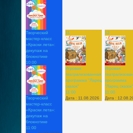
Творческий
11
12
мастер-класс
«Краски лета»:
декупаж на
блокнотике
10:00
Игровая
Игровая
театрализованная
театрализова
программа "Ларец
программа
сказок"
"Ларец сказок
11:00
11:00
Творческий
Дата :
11.08.2026
Дата :
12.08.2
мастер-класс
«Краски лета»:
декупаж на
блокнотике
11:00