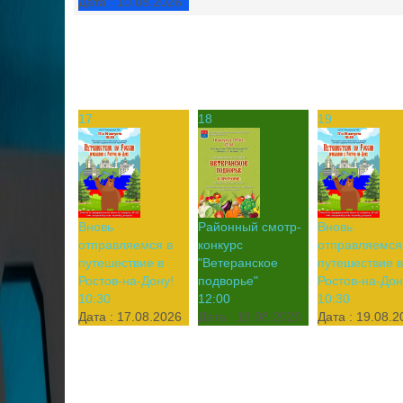
Дата :
10.08.2026
17
18
19
Вновь
Районный смотр-
Вновь
отправляемся в
конкурс
отправляемся
путешествие в
"Ветеранское
путешествие в
Ростов-на-Дону!
подворье"
Ростов-на-Дон
10:30
12:00
10:30
Дата :
17.08.2026
Дата :
18.08.2026
Дата :
19.08.2