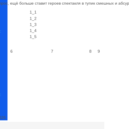
прос, ещё больше ставит героев спектакля в тупик смешных и абсу
:
6
7
8
9
:
026