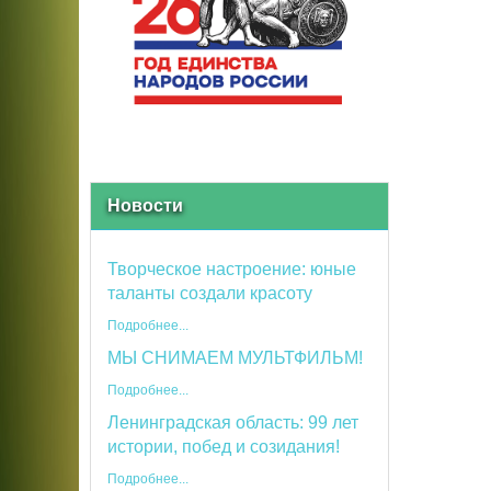
Новости
Творческое настроение: юные
таланты создали красоту
Подробнее...
МЫ СНИМАЕМ МУЛЬТФИЛЬМ!
Подробнее...
Ленинградская область: 99 лет
истории, побед и созидания!
Подробнее...