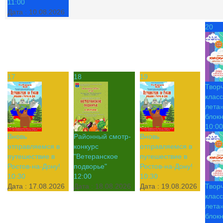
11:00
Дата :
10.08.2026
20
17
18
19
Твор
класс
лета»
блок
10:00
Вновь
Районный смотр-
Вновь
отправляемся в
конкурс
отправляемся в
путешествие в
"Ветеранское
путешествие в
Ростов-на-Дону!
подворье"
Ростов-на-Дону!
10:30
12:00
10:30
Дата :
17.08.2026
Дата :
18.08.2026
Дата :
19.08.2026
Твор
класс
лета»
блок