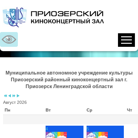
Предыдущий
Предыдущий
Следующий
Следующий
год
месяц
год
месяц
Муниципальное автономное учреждение культуры
Приозерский районный киноконцертный зал г.
Приозерск Ленинградской области
Август 2026
Пн
Вт
Ср
Чт
4
5