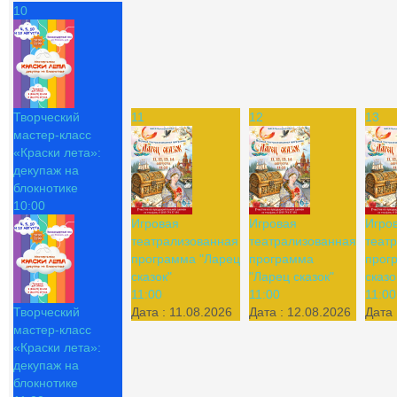
10
Творческий
11
12
13
мастер-класс
«Краски лета»:
декупаж на
блокнотике
10:00
Игровая
Игровая
Игро
театрализованная
театрализованная
теат
программа "Ларец
программа
прог
сказок"
"Ларец сказок"
сказо
11:00
11:00
11:00
Творческий
Дата :
11.08.2026
Дата :
12.08.2026
Дата 
мастер-класс
«Краски лета»:
декупаж на
блокнотике