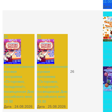
11:00
Дата 
27
24
25
Маст
"Под
Чебу
росси
10:30
Театрализованная
Театрализованная
игровая
игровая
26
программа
программа
«Осторожно,
«Осторожно,
Беладонна!»,
Беладонна!»,
посвященная Дню
посвященная Дню
МУЛ
российского кино
российского кино
пере
10:30
10:30
полн
Дата :
24.08.2026
Дата :
25.08.2026
муль