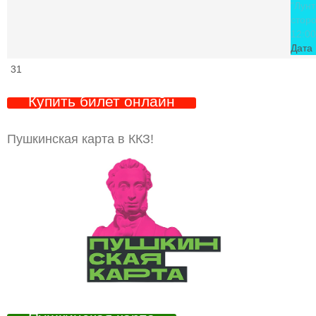
"Лунт
стор
12:00
Дата 
31
Купить билет онлайн
Пушкинская карта в ККЗ!