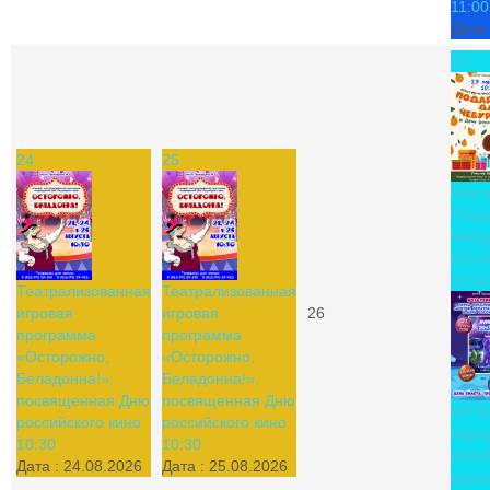
11:00
Дата 
27
24
25
Маст
"Под
Чебу
росси
10:30
Театрализованная
Театрализованная
игровая
игровая
26
программа
программа
«Осторожно,
«Осторожно,
Беладонна!»,
Беладонна!»,
посвященная Дню
посвященная Дню
МУЛ
российского кино
российского кино
пере
10:30
10:30
полн
Дата :
24.08.2026
Дата :
25.08.2026
муль