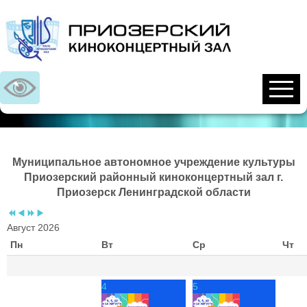
Предыдущий
Предыдущий
Следующий
Следующий
год
месяц
год
месяц
Муниципальное автономное учреждение культуры
Приозерский районный киноконцертный зал г.
Приозерск Ленинградской области
Август 2026
Пн
Вт
Ср
Чт
4
5