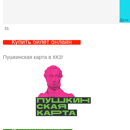
"Лунт
стор
12:00
Дата 
31
Купить билет онлайн
Пушкинская карта в ККЗ!