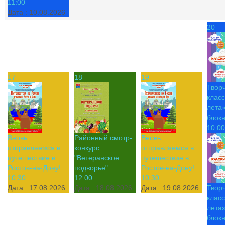
11:00
Дата :
10.08.2026
20
17
18
19
Твор
класс
лета»
блок
10:00
Вновь
Районный смотр-
Вновь
отправляемся в
конкурс
отправляемся в
путешествие в
"Ветеранское
путешествие в
Ростов-на-Дону!
подворье"
Ростов-на-Дону!
10:30
12:00
10:30
Дата :
17.08.2026
Дата :
18.08.2026
Дата :
19.08.2026
Твор
класс
лета»
блок