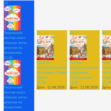
10
Творческий
11
12
13
мастер-класс
«Краски лета»:
декупаж на
блокнотике
10:00
Игровая
Игровая
Игро
театрализованная
театрализованная
теат
программа "Ларец
программа
прог
сказок"
"Ларец сказок"
сказо
11:00
11:00
11:00
Творческий
Дата :
11.08.2026
Дата :
12.08.2026
Дата 
мастер-класс
«Краски лета»:
декупаж на
блокнотике