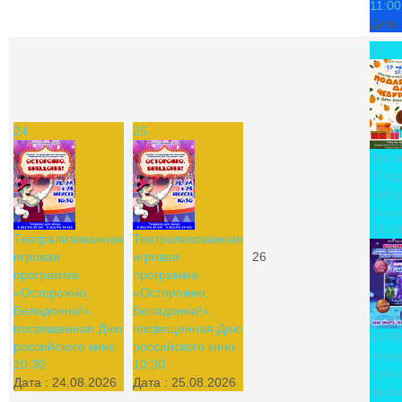
11:00
Дата 
27
24
25
Маст
"Под
Чебу
росси
10:30
Театрализованная
Театрализованная
игровая
игровая
26
программа
программа
«Осторожно,
«Осторожно,
Беладонна!»,
Беладонна!»,
посвященная Дню
посвященная Дню
МУЛ
российского кино
российского кино
пере
10:30
10:30
полн
Дата :
24.08.2026
Дата :
25.08.2026
муль