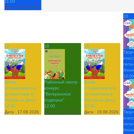
11:00
Дата :
10.08.2026
20
17
18
19
Твор
класс
лета»
блок
10:00
Вновь
Районный смотр-
Вновь
отправляемся в
конкурс
отправляемся в
путешествие в
"Ветеранское
путешествие в
Ростов-на-Дону!
подворье"
Ростов-на-Дону!
10:30
12:00
10:30
Дата :
17.08.2026
Дата :
18.08.2026
Дата :
19.08.2026
Твор
класс
лета»
блок