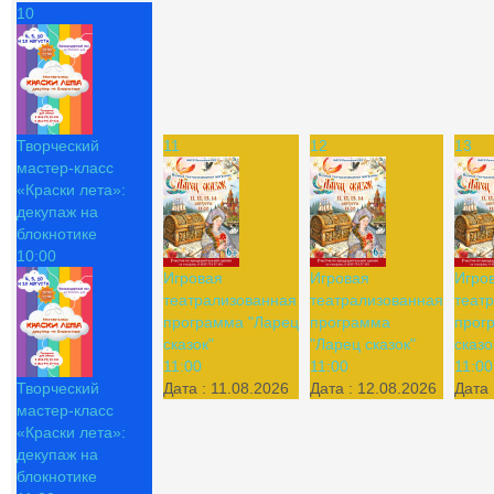
10
Творческий
11
12
13
мастер-класс
«Краски лета»:
декупаж на
блокнотике
10:00
Игровая
Игровая
Игро
театрализованная
театрализованная
теат
программа "Ларец
программа
прог
сказок"
"Ларец сказок"
сказо
11:00
11:00
11:00
Творческий
Дата :
11.08.2026
Дата :
12.08.2026
Дата 
мастер-класс
«Краски лета»:
декупаж на
блокнотике