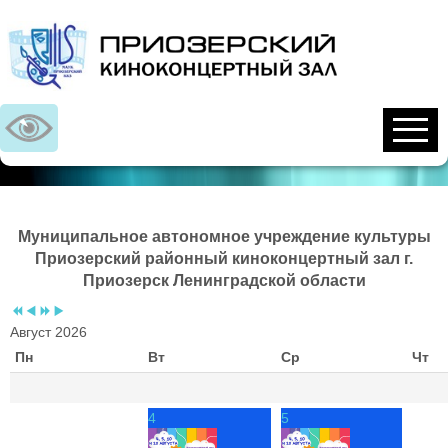
Предыдущий
Предыдущий
Следующий
Следующий
год
месяц
год
месяц
Муниципальное автономное учреждение культуры
Приозерский районный киноконцертный зал г.
Приозерск Ленинградской области
Август 2026
Пн
Вт
Ср
Чт
4
5