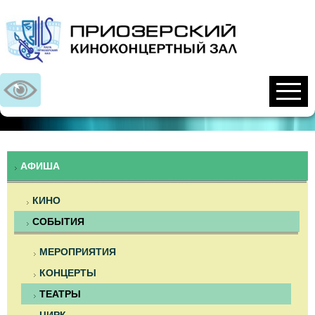
Предыдущий
Предыдущий
Следующий
Следующий
год
месяц
год
месяц
АФИША
КИНО
СОБЫТИЯ
МЕРОПРИЯТИЯ
КОНЦЕРТЫ
ТЕАТРЫ