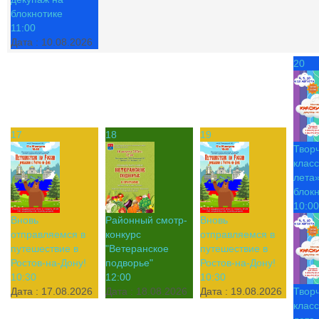
блокнотике
11:00
Дата :
10.08.2026
20
17
18
19
Твор
класс
лета»
блок
10:00
Вновь
Районный смотр-
Вновь
отправляемся в
конкурс
отправляемся в
путешествие в
"Ветеранское
путешествие в
Ростов-на-Дону!
подворье"
Ростов-на-Дону!
10:30
12:00
10:30
Дата :
17.08.2026
Дата :
18.08.2026
Дата :
19.08.2026
Твор
класс