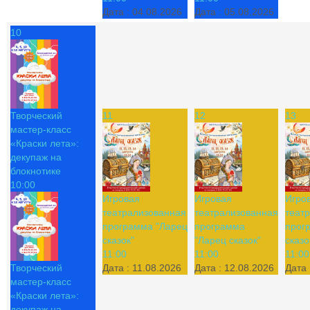
Дата :
04.08.2026
Дата :
05.08.2026
10
Творческий
11
12
13
мастер-класс
«Краски лета»:
декупаж на
блокнотике
10:00
Игровая
Игровая
Игро
театрализованная
театрализованная
теат
программа "Ларец
программа
прог
сказок"
"Ларец сказок"
сказо
11:00
11:00
11:00
Творческий
Дата :
11.08.2026
Дата :
12.08.2026
Дата 
мастер-класс
«Краски лета»:
декупаж на