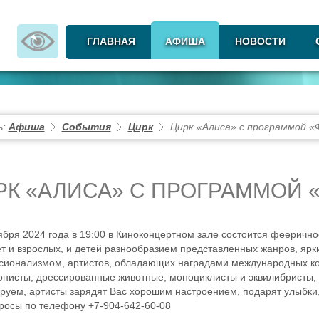
ГЛАВНАЯ
АФИША
НОВОСТИ
ь:
Афиша
События
Цирк
Цирк «Алиса» с программой 
РК «АЛИСА» С ПРОГРАММОЙ 
ября 2024 года в 19:00 в Киноконцертном зале состоится феерично
т и взрослых, и детей разнообразием представленных жанров, яр
ионализмом, артистов, обладающих наградами международных конк
онисты,
дрессированные животные, м
оноциклисты и эквилибристы, 
руем, артисты зарядят Вас хорошим настроением, подарят улыбки,
росы по телефону
+7-904-642-60-08