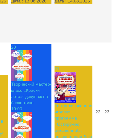
026
Дата :
13.08.2026
Дата :
14.08.2026
20
21
Творческий мастер-
класс «Краски
лета»: декупаж на
блокнотике
Театрализованная
10:00
игровая
22
23
программа
 в
«Осторожно,
Беладонна!»,
у!
посвященная Дню