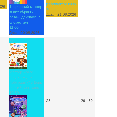
российского кино
026
Творческий мастер-
10:30
класс «Краски
Дата :
21.08.2026
лета»: декупаж на
блокнотике
11:00
Дата :
20.08.2026
27
Мастер-класс
"Подарок для
Чебурашки" в День
российского кино
10:30
28
29
30