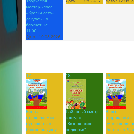
Творческий
Дата :
11.08.2026
Дата :
12.08.2
мастер-класс
«Краски лета»:
декупаж на
блокнотике
11:00
Дата :
10.08.2026
17
18
19
Вновь
Районный смотр-
Вновь
отправляемся в
конкурс
отправляемся
путешествие в
"Ветеранское
путешествие в
Ростов-на-Дону!
подворье"
Ростов-на-Дон