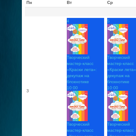
Пн
Вт
Ср
4
5
Творческий
Творческий
мастер-класс
мастер-класс
«Краски лета»:
«Краски лета»
декупаж на
декупаж на
блокнотике
блокнотике
10:00
10:00
3
Творческий
Творческий
мастер-класс
мастер-класс