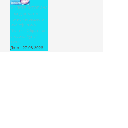
МУЛЬТВИКТОРИНА
перед показом
полнометражного
мультфильма
"Лунтик. Обратная
сторона Луны"
12:00
Дата :
27.08.2026