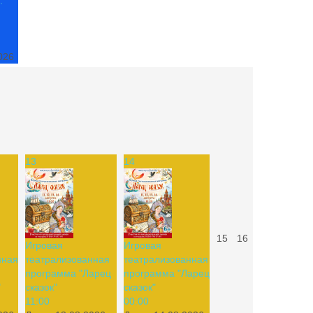
:
026
13
14
15
16
Игровая
Игровая
нная
театрализованная
театрализованная
программа "Ларец
программа "Ларец
"
сказок"
сказок"
11:00
00:00