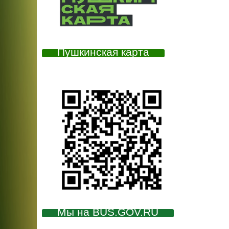
Пушкинская карта
Мы на BUS.GOV.RU