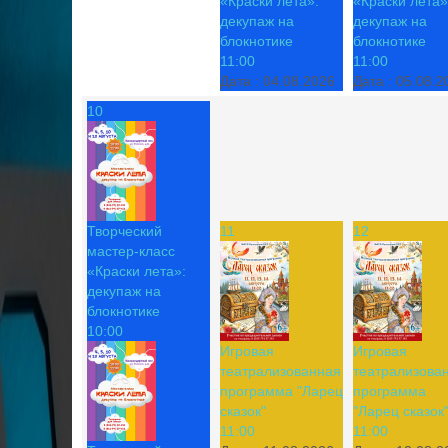
«Краски лета»:
«Краски лета»
декупаж на
декупаж на
блокнотике
блокнотике
11:00
11:00
Дата :
04.08.2026
Дата :
05.08.2
10
Творческий
11
12
мастер-класс
«Краски лета»:
декупаж на
блокнотике
10:00
Игровая
Игровая
театрализованная
театрализова
программа "Ларец
программа
сказок"
"Ларец сказок
11:00
11:00