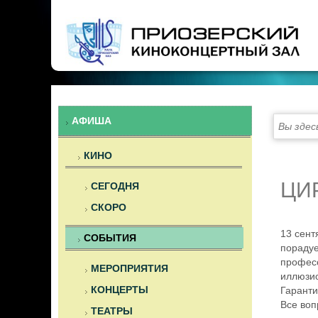
Предыдущий
Предыдущий
Следующий
Следующий
год
месяц
год
месяц
АФИША
Вы здес
КИНО
ЦИ
СЕГОДНЯ
СКОРО
13 сент
СОБЫТИЯ
порадуе
професс
МЕРОПРИЯТИЯ
иллюзи
КОНЦЕРТЫ
Гаранти
Все воп
ТЕАТРЫ