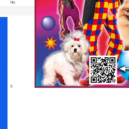
Чт
Пт
Сб
Вс
1
2
:
6
7
8
9