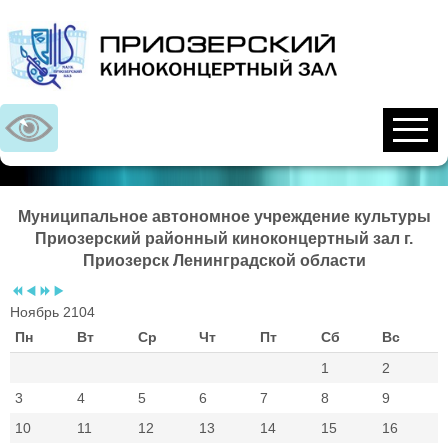
Предыдущий
Предыдущий
Следующий
Следующий
год
месяц
год
месяц
Муниципальное автономное учреждение культуры
Приозерский районный киноконцертный зал г.
Приозерск Ленинградской области
Ноябрь 2104
Пн
Вт
Ср
Чт
Пт
Сб
Вс
1
2
3
4
5
6
7
8
9
10
11
12
13
14
15
16